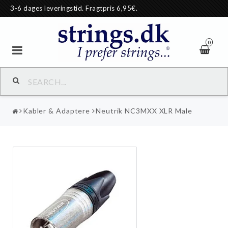
3-6 dages leveringstid. Fragtpris 6,95€.
0
Kabler & Adaptere
Neutrik NC3MXX XLR Male