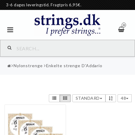
3-6 dages leveringstid. Fragtpris 6,95€.
0
Nylonstrenge
Enkelte strenge D'Addario
STANDARD
48